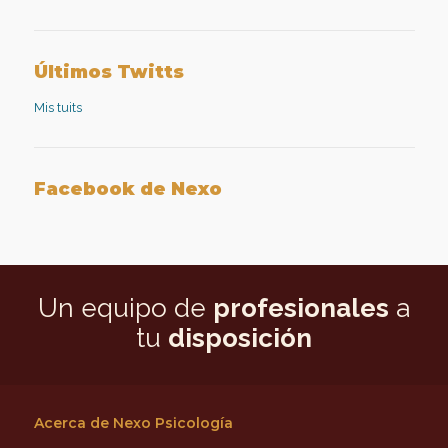
perfil
perfil
perfil
perfil
de
de
de
de
nexopsicologiaaplicada
NexoPsicologia
company/nexo-
+NexoPsicologíaAplicadaMadrid
en
en
psicología-
en
Facebook
Twitter
aplicada
Google+
Últimos Twitts
en
LinkedIn
Mis tuits
Facebook de Nexo
Un equipo de
profesionales
a
tu
disposición
Acerca de Nexo Psicología