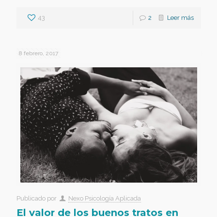
43
2
Leer más
8 febrero, 2017
Publicado por
Nexo Psicología Aplicada
El valor de los buenos tratos en