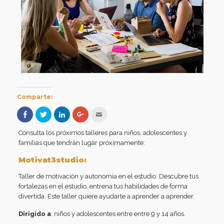
Comparte:
Haz
Haz
Haz
Haz
Hac
clic
clic
clic
clic
clic
para
para
para
para
para
compartir
compartir
compartir
compartir
enviar
Consulta los próximos talleres para niños, adolescentes y
en
en
en
en
por
Facebook
Twitter
LinkedIn
Google+
correo
familias que tendrán lugar próximamente:
(Se
(Se
(Se
(Se
electrónico
abre
abre
abre
abre
a
Motivat3studio:
en
en
en
en
un
una
una
una
una
amigo
ventana
ventana
ventana
ventana
(Se
Taller de motivación y autonomía en el estudio. Descubre tus
nueva)
nueva)
nueva)
nueva)
abre
en
fortalezas en el estudio, entrena tus habilidades de forma
una
divertida. Este taller quiere ayudarte a aprender a aprender.
ventana
nueva)
Dirigido a
: niños y adolescentes entre entre 9 y 14 años.