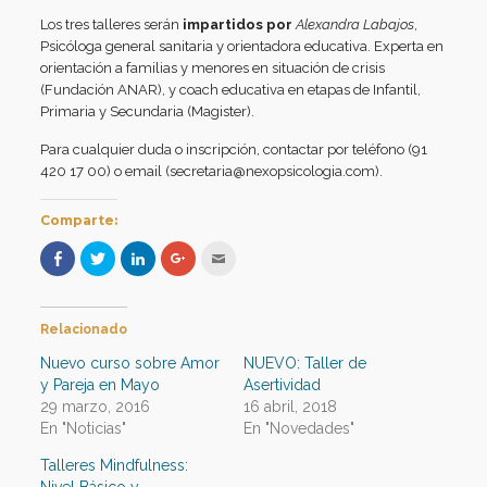
Los tres talleres serán
impartidos por
Alexandra Labajos
,
Psicóloga general sanitaria y orientadora educativa. Experta en
orientación a familias y menores en situación de crisis
(Fundación ANAR), y coach educativa en etapas de Infantil,
Primaria y Secundaria (Magister).
Para cualquier duda o inscripción, contactar por teléfono (91
420 17 00) o email (secretaria@nexopsicologia.com).
Comparte:
Haz
Haz
Haz
Haz
Hac
clic
clic
clic
clic
clic
para
para
para
para
para
compartir
compartir
compartir
compartir
enviar
en
en
en
en
por
Facebook
Twitter
LinkedIn
Google+
correo
Relacionado
(Se
(Se
(Se
(Se
electrónico
abre
abre
abre
abre
a
en
en
en
en
un
Nuevo curso sobre Amor
NUEVO: Taller de
una
una
una
una
amigo
y Pareja en Mayo
Asertividad
ventana
ventana
ventana
ventana
(Se
nueva)
nueva)
nueva)
nueva)
abre
29 marzo, 2016
16 abril, 2018
en
una
En "Noticias"
En "Novedades"
ventana
nueva)
Talleres Mindfulness: