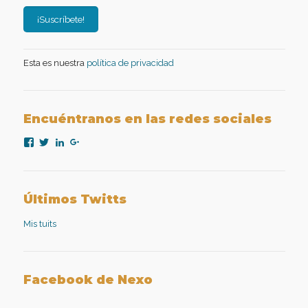
Esta es nuestra
política de privacidad
Encuéntranos en las redes sociales
Ver
Ver
Ver
Ver
perfil
perfil
perfil
perfil
de
de
de
de
nexopsicologiaaplicada
NexoPsicologia
company/nexo-
+NexoPsicologíaAplicadaMadrid
en
en
psicología-
en
Facebook
Twitter
aplicada
Google+
Últimos Twitts
en
LinkedIn
Mis tuits
Facebook de Nexo