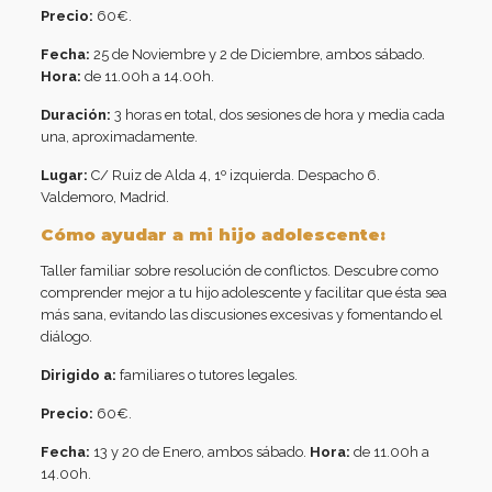
Precio:
60€.
Fecha:
25 de Noviembre y 2 de Diciembre, ambos sábado.
Hora:
de 11.00h a 14.00h.
Duración:
3 horas en total, dos sesiones de hora y media cada
una, aproximadamente.
Lugar:
C/ Ruiz de Alda 4, 1º izquierda. Despacho 6.
Valdemoro, Madrid.
Cómo ayudar a mi hijo adolescente:
Taller familiar sobre resolución de conflictos. Descubre como
comprender mejor a tu hijo adolescente y facilitar que ésta sea
más sana, evitando las discusiones excesivas y fomentando el
diálogo.
Dirigido a:
familiares o tutores legales.
Precio:
60€.
Fecha:
13 y 20 de Enero, ambos sábado.
Hora:
de 11.00h a
14.00h.