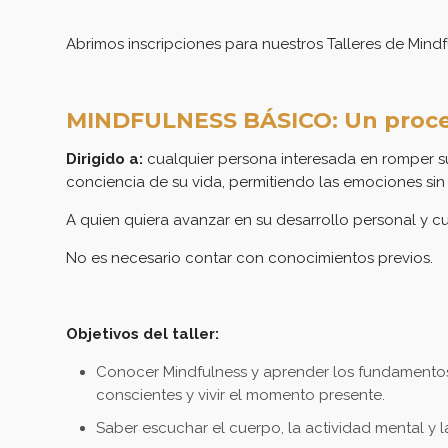
una
una
una
una
amigo
ventana
ventana
ventana
ventana
(Se
nueva)
nueva)
nueva)
nueva)
abre
Abrimos inscripciones para nuestros Talleres de Mindf
en
una
ventana
nueva)
MINDFULNESS BÁSICO: Un proce
Dirigido a:
cualquier persona interesada en romper su 
conciencia de su vida, permitiendo las emociones sin
A quien quiera avanzar en su desarrollo personal y cult
No es necesario contar con conocimientos previos.
Objetivos del taller:
Conocer Mindfulness y aprender los fundamentos 
conscientes y vivir el momento presente.
Saber escuchar el cuerpo, la actividad mental y l