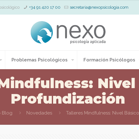
psicológico
+34 91 420 17 00
secretaria@nexopsicologia.com
Problemas Psicológicos
Formación Psicólogos
 Mindfulness: Nivel
Profundización
o Blog
Novedades
Talleres Mindfulness: Nivel Básic