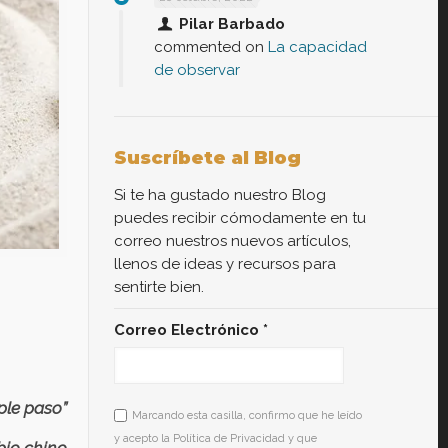
Pilar Barbado
commented on
La capacidad
de observar
Suscríbete al Blog
Si te ha gustado nuestro Blog
puedes recibir cómodamente en tu
correo nuestros nuevos artículos,
llenos de ideas y recursos para
sentirte bien.
Correo Electrónico
*
ple paso”
Marcando esta casilla, confirmo que he leído
y acepto la Política de Privacidad y que
 chino