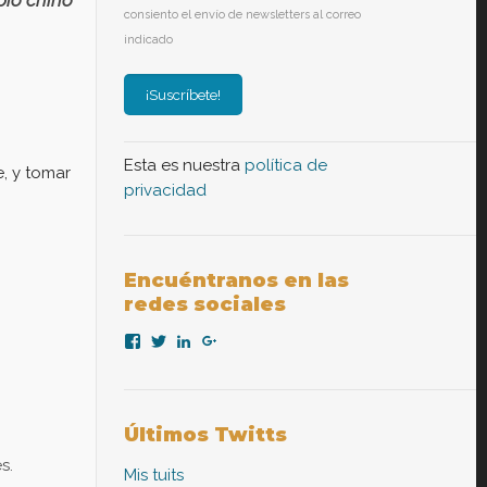
consiento el envío de newsletters al correo
indicado
Esta es nuestra
política de
e, y tomar
privacidad
Encuéntranos en las
redes sociales
Ver
Ver
Ver
Ver
perfil
perfil
perfil
perfil
de
de
de
de
nexopsicologiaaplicada
NexoPsicologia
company/nexo-
+NexoPsicologíaAplicadaMadrid
r
en
en
psicología-
en
Facebook
Twitter
aplicada
Google+
Últimos Twitts
en
LinkedIn
s.
Mis tuits