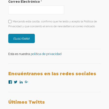
Correo Electrónico
*
Marcando esta casilla, confirmo que he leído y acepto la Política de
Privacidad y que consiento el envío de newsletters al correo indicado
Esta es nuestra
política de privacidad
Encuéntranos en las redes sociales
Ver
Ver
Ver
Ver
perfil
perfil
perfil
perfil
de
de
de
de
nexopsicologiaaplicada
NexoPsicologia
company/nexo-
+NexoPsicologíaAplicadaMadrid
en
en
psicología-
en
Facebook
Twitter
aplicada
Google+
Últimos Twitts
en
LinkedIn