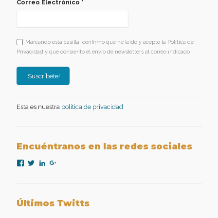
Correo Electrónico
*
Marcando esta casilla, confirmo que he leído y acepto la Política de
Privacidad y que consiento el envío de newsletters al correo indicado
Esta es nuestra
política de privacidad
Encuéntranos en las redes sociales
Ver
Ver
Ver
Ver
perfil
perfil
perfil
perfil
de
de
de
de
nexopsicologiaaplicada
NexoPsicologia
company/nexo-
+NexoPsicologíaAplicadaMadrid
en
en
psicología-
en
Facebook
Twitter
aplicada
Google+
Últimos Twitts
en
LinkedIn