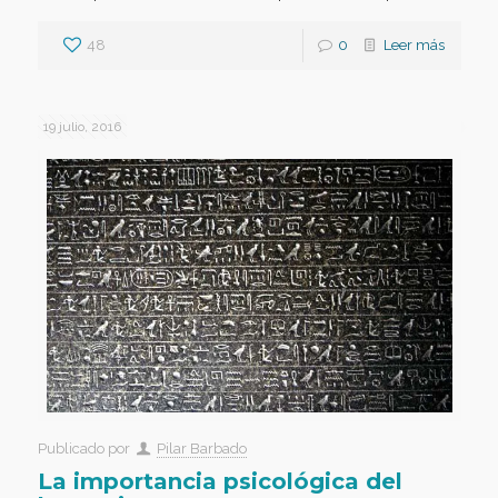
48
0
Leer más
19 julio, 2016
Publicado por
Pilar Barbado
La importancia psicológica del