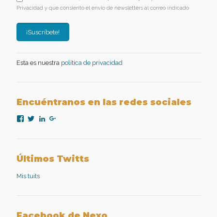
Privacidad y que consiento el envío de newsletters al correo indicado
Esta es nuestra
política de privacidad
Encuéntranos en las redes sociales
Ver
Ver
Ver
Ver
perfil
perfil
perfil
perfil
de
de
de
de
nexopsicologiaaplicada
NexoPsicologia
company/nexo-
+NexoPsicologíaAplicadaMadrid
en
en
psicología-
en
Facebook
Twitter
aplicada
Google+
Últimos Twitts
en
LinkedIn
Mis tuits
Facebook de Nexo