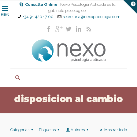
Consulta Online
| Nexo Psicología Aplicada es tu
gabinete psicológico
MENÚ
+34 91 420 17 00
secretaria@nexopsicologia.com
disposicion al cambio
Categorías
Etiquetas
Autores
Mostrar todo