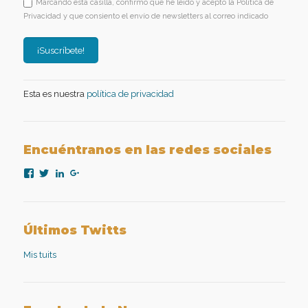
Marcando esta casilla, confirmo que he leído y acepto la Política de
Privacidad y que consiento el envío de newsletters al correo indicado
Esta es nuestra
política de privacidad
Encuéntranos en las redes sociales
Ver
Ver
Ver
Ver
perfil
perfil
perfil
perfil
de
de
de
de
nexopsicologiaaplicada
NexoPsicologia
company/nexo-
+NexoPsicologíaAplicadaMadrid
en
en
psicología-
en
Facebook
Twitter
aplicada
Google+
Últimos Twitts
en
LinkedIn
Mis tuits