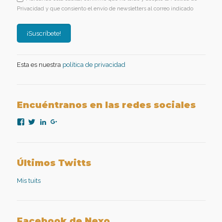
Privacidad y que consiento el envío de newsletters al correo indicado
Esta es nuestra
política de privacidad
Encuéntranos en las redes sociales
Ver
Ver
Ver
Ver
perfil
perfil
perfil
perfil
de
de
de
de
nexopsicologiaaplicada
NexoPsicologia
company/nexo-
+NexoPsicologíaAplicadaMadrid
en
en
psicología-
en
Facebook
Twitter
aplicada
Google+
Últimos Twitts
en
LinkedIn
Mis tuits
Facebook de Nexo