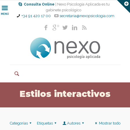
Consulta Online
| Nexo Psicología Aplicada es tu
gabinete psicológico
MENÚ
+34 91 420 17 00
secretaria@nexopsicologia.com
Estilos interactivos
Categorías
Etiquetas
Autores
Mostrar todo