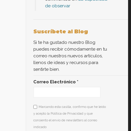
de observar
Suscríbete al Blog
Si te ha gustado nuestro Blog
puedes recibir cómodamente en tu
correo nuestros nuevos artículos,
llenos de ideas y recursos para
sentirte bien.
Correo Electrónico
*
Marcando esta casilla, confirmo que he leído
y acepto la Política de Privacidad y que
consiento el envío de newsletters al correo
indicado