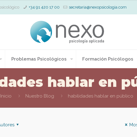
psicológico
+34 91 420 17 00
secretaria@nexopsicologia.com
Problemas Psicológicos
Formación Psicólogos
idades hablar en p
Inicio
Nuestro Blog
habilidades hablar en público
utores
Mos