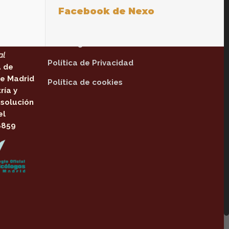
Facebook de Nexo
Textos legales
tinente
Aviso legal
al
Política de Privacidad
a de
e Madrid
Política de cookies
ría y
solución
el
8859