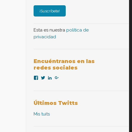
Esta es nuestra
política de
privacidad
Encuéntranos en las
redes sociales
Ver
Ver
Ver
Ver
perfil
perfil
perfil
perfil
de
de
de
de
nexopsicologiaaplicada
NexoPsicologia
company/nexo-
+NexoPsicologíaAplicadaMadrid
en
en
psicología-
en
Facebook
Twitter
aplicada
Google+
Últimos Twitts
en
LinkedIn
Mis tuits
ición