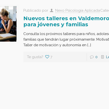
Publicado por
Nexo Psicología Aplicada
Cate
Nuevos talleres en Valdemor
para jóvenes y familias
Consulta los próximos talleres para niños, adole
familias que tendrán lugar próximamente: Motivat
Taller de motivación y autonomía en […]
Te gusta?
7
0
L