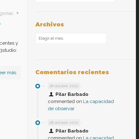
gorías
o
Archivos
Archivos
scentes y
3studio:
Comentarios recientes
eer más
28 octubre, 2022
Pilar Barbado
commented on
La capacidad
de observar
28 octubre, 2022
Pilar Barbado
commented on
La capacidad