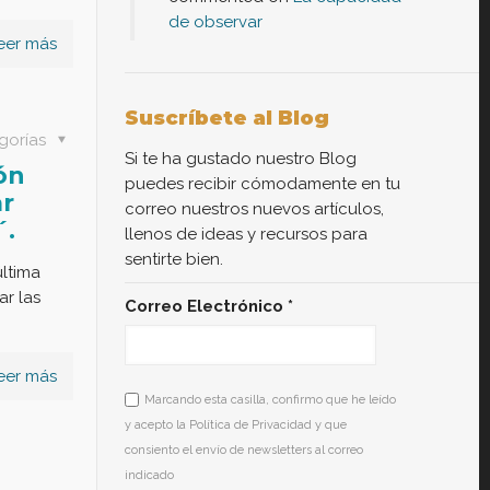
de observar
eer más
Suscríbete al Blog
gorías
Si te ha gustado nuestro Blog
ón
puedes recibir cómodamente en tu
ar
correo nuestros nuevos artículos,
´.
llenos de ideas y recursos para
sentirte bien.
última
ar las
Correo Electrónico
*
eer más
Marcando esta casilla, confirmo que he leído
y acepto la Política de Privacidad y que
consiento el envío de newsletters al correo
indicado