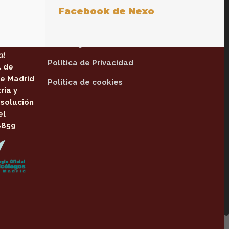
Facebook de Nexo
Textos legales
tinente
Aviso legal
al
Política de Privacidad
a de
e Madrid
Política de cookies
ría y
solución
el
8859