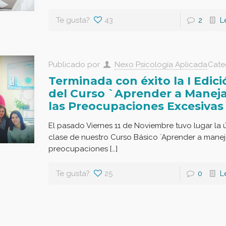
Te gusta?
43
2
L
Publicado por
Nexo Psicología Aplicada
Cate
Terminada con éxito la I Edici
del Curso `Aprender a Manej
las Preocupaciones Excesivas
El pasado Viernes 11 de Noviembre tuvo lugar la 
clase de nuestro Curso Básico `Aprender a manej
preocupaciones […]
Te gusta?
25
0
L