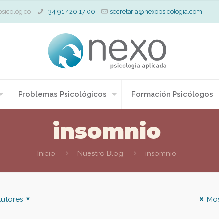
psicológico
+34 91 420 17 00
secretaria@nexopsicologia.com
Problemas Psicológicos
Formación Psicólogos
insomnio
Inicio
Nuestro Blog
insomnio
utores
Mos