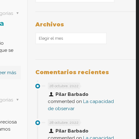
gorías
ra
Archivos
Archivos
io
que se
Comentarios recientes
eer más
28 octubre, 2022
Pilar Barbado
gorías
commented on
La capacidad
de observar
reciosa
28 octubre, 2022
ramos
Pilar Barbado
commented on
La capacidad