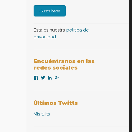
Esta es nuestra
política de
privacidad
Encuéntranos en las
redes sociales
Ver
Ver
Ver
Ver
perfil
perfil
perfil
perfil
de
de
de
de
nexopsicologiaaplicada
NexoPsicologia
company/nexo-
+NexoPsicologíaAplicadaMadrid
en
en
psicología-
en
Facebook
Twitter
aplicada
Google+
Últimos Twitts
en
LinkedIn
Mis tuits
ición