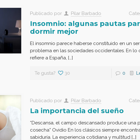
Publicado por
Pilar Barbado
Cate
Insomnio: algunas pautas pa
dormir mejor
El insomnio parece haberse constituido en un ser
problema en las sociedades occidentales. En lo 
refiere a España, […]
Te gusta?
30
0
L
Publicado por
Pilar Barbado
Cate
La importancia del sueño
“Descansa, el campo descansado produce una p
cosecha” Ovidio En los clásicos siempre encont
sabiduría. La experiencia cotidiana y multitud […]