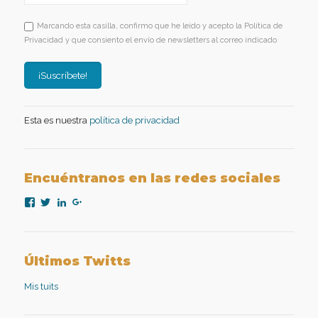
Marcando esta casilla, confirmo que he leído y acepto la Política de
Privacidad y que consiento el envío de newsletters al correo indicado
Esta es nuestra
política de privacidad
Encuéntranos en las redes sociales
Ver
Ver
Ver
Ver
perfil
perfil
perfil
perfil
de
de
de
de
nexopsicologiaaplicada
NexoPsicologia
company/nexo-
+NexoPsicologíaAplicadaMadrid
en
en
psicología-
en
Facebook
Twitter
aplicada
Google+
Últimos Twitts
en
LinkedIn
Mis tuits