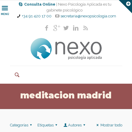
Consulta Online
| Nexo Psicología Aplicada es tu
gabinete psicológico
MENÚ
+34 91 420 17 00
secretaria@nexopsicologia.com
meditacion madrid
Categorías
Etiquetas
Autores
Mostrar todo