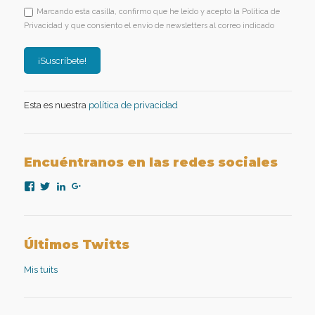
Marcando esta casilla, confirmo que he leído y acepto la Política de
Privacidad y que consiento el envío de newsletters al correo indicado
Esta es nuestra
política de privacidad
Encuéntranos en las redes sociales
Ver
Ver
Ver
Ver
perfil
perfil
perfil
perfil
de
de
de
de
nexopsicologiaaplicada
NexoPsicologia
company/nexo-
+NexoPsicologíaAplicadaMadrid
en
en
psicología-
en
Facebook
Twitter
aplicada
Google+
Últimos Twitts
en
LinkedIn
Mis tuits