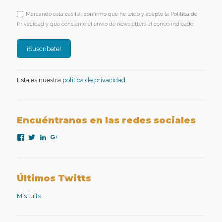
Marcando esta casilla, confirmo que he leído y acepto la Política de
Privacidad y que consiento el envío de newsletters al correo indicado
Esta es nuestra
política de privacidad
Encuéntranos en las redes sociales
Ver
Ver
Ver
Ver
perfil
perfil
perfil
perfil
de
de
de
de
nexopsicologiaaplicada
NexoPsicologia
company/nexo-
+NexoPsicologíaAplicadaMadrid
en
en
psicología-
en
Facebook
Twitter
aplicada
Google+
Últimos Twitts
en
LinkedIn
Mis tuits