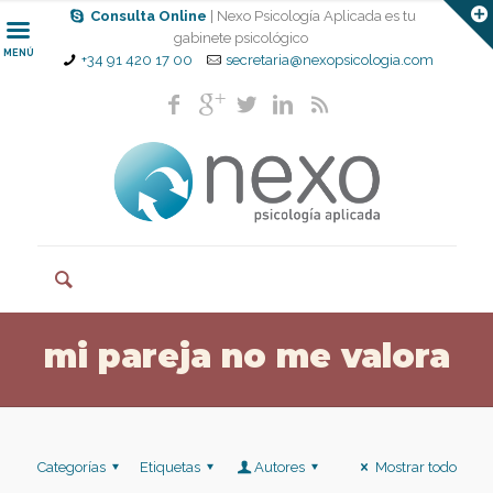
Consulta Online
| Nexo Psicología Aplicada es tu
gabinete psicológico
MENÚ
+34 91 420 17 00
secretaria@nexopsicologia.com
mi pareja no me valora
Categorías
Etiquetas
Autores
Mostrar todo