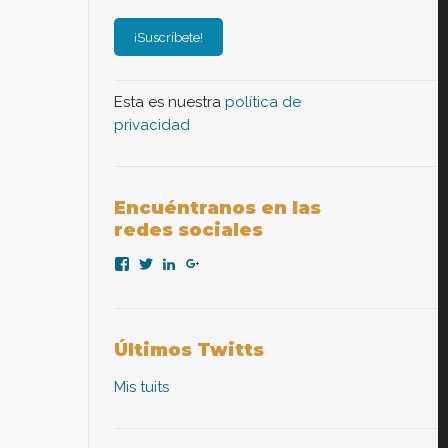
Esta es nuestra
política de
privacidad
Encuéntranos en las
redes sociales
Ver
Ver
Ver
Ver
perfil
perfil
perfil
perfil
de
de
de
de
nexopsicologiaaplicada
NexoPsicologia
company/nexo-
+NexoPsicologíaAplicadaMadrid
en
en
psicología-
en
Facebook
Twitter
aplicada
Google+
Últimos Twitts
en
LinkedIn
Mis tuits
ición