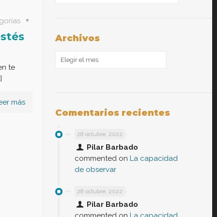
gorías
estés
Archivos
Archivos
en te
]
eer más
Comentarios recientes
28 octubre, 2022
Pilar Barbado
commented on
La capacidad
de observar
28 octubre, 2022
Pilar Barbado
commented on
La capacidad