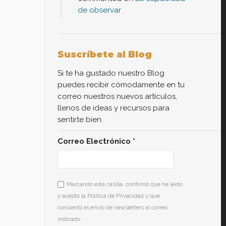
de observar
Suscríbete al Blog
Si te ha gustado nuestro Blog
puedes recibir cómodamente en tu
correo nuestros nuevos artículos,
llenos de ideas y recursos para
sentirte bien.
Correo Electrónico
*
Marcando esta casilla, confirmo que he leído
y acepto la Política de Privacidad y que
consiento el envío de newsletters al correo
indicado