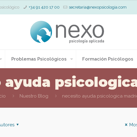
psicológico
+34 91 420 17 00
secretaria@nexopsicologia.com
Problemas Psicológicos
Formación Psicólogos
o ayuda psicologic
icio
Nuestro Blog
necesito ayuda psicologica madri
utores
Mos