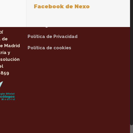
Facebook de Nexo
Textos legales
tinente
Aviso legal
al
Política de Privacidad
a de
e Madrid
Política de cookies
ría y
solución
el
8859