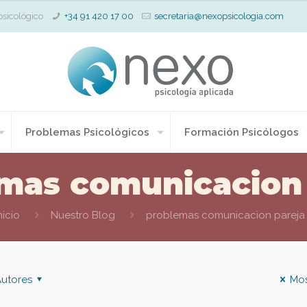
psicológico
+34 91 420 17 00
secretaria@nexopsicologia.com
Problemas Psicológicos
Formación Psicólogos
mas comunicacion 
nicio
Nuestro Blog
problemas comunicacion pareja
utores
Mos