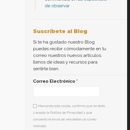
de observar
Suscríbete al Blog
Si te ha gustado nuestro Blog
puedes recibir cómodamente en tu
correo nuestros nuevos artículos,
llenos de ideas y recursos para
sentirte bien.
Correo Electrónico
*
Marcando esta casilla, confirmo que he leído
y acepto la Política de Privacidad y que
consiento el envío de newsletters al correo
indicado