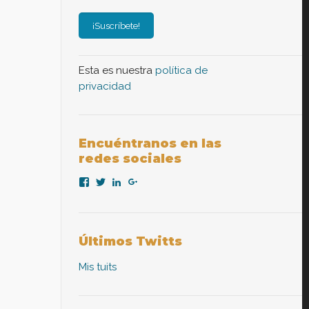
Esta es nuestra
política de
privacidad
Encuéntranos en las
redes sociales
Ver
Ver
Ver
Ver
perfil
perfil
perfil
perfil
de
de
de
de
nexopsicologiaaplicada
NexoPsicologia
company/nexo-
+NexoPsicologíaAplicadaMadrid
en
en
psicología-
en
Facebook
Twitter
aplicada
Google+
Últimos Twitts
en
LinkedIn
Mis tuits
ición