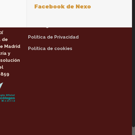
Facebook de Nexo
Textos legales
tinente
Aviso legal
al
Política de Privacidad
a de
e Madrid
Política de cookies
ría y
solución
el
8859