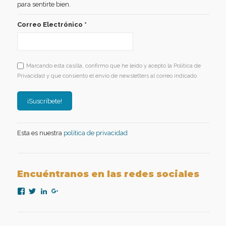
para sentirte bien.
Correo Electrónico
*
Marcando esta casilla, confirmo que he leído y acepto la Política de
Privacidad y que consiento el envío de newsletters al correo indicado
Esta es nuestra
política de privacidad
Encuéntranos en las redes sociales
Ver
Ver
Ver
Ver
perfil
perfil
perfil
perfil
de
de
de
de
nexopsicologiaaplicada
NexoPsicologia
company/nexo-
+NexoPsicologíaAplicadaMadrid
en
en
psicología-
en