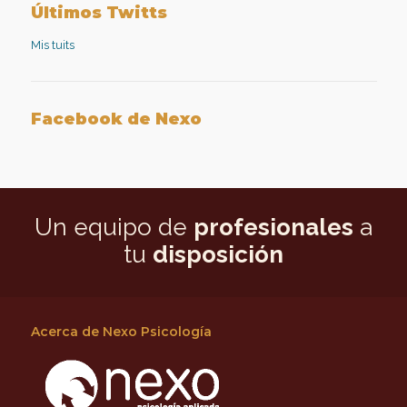
Facebook
Twitter
aplicada
Google+
Últimos Twitts
en
LinkedIn
Mis tuits
Facebook de Nexo
Un equipo de
profesionales
a
tu
disposición
Acerca de Nexo Psicología