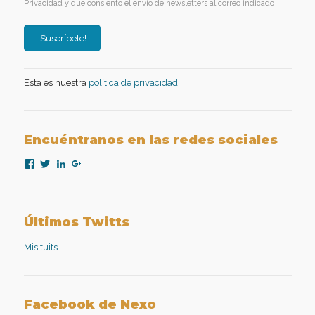
Privacidad y que consiento el envío de newsletters al correo indicado
Esta es nuestra
política de privacidad
Encuéntranos en las redes sociales
Ver
Ver
Ver
Ver
perfil
perfil
perfil
perfil
de
de
de
de
nexopsicologiaaplicada
NexoPsicologia
company/nexo-
+NexoPsicologíaAplicadaMadrid
en
en
psicología-
en
Facebook
Twitter
aplicada
Google+
Últimos Twitts
en
LinkedIn
Mis tuits
Facebook de Nexo