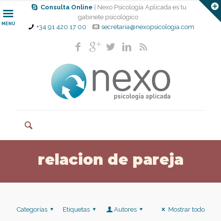
Consulta Online
| Nexo Psicología Aplicada es tu
gabinete psicológico
MENÚ
+34 91 420 17 00
secretaria@nexopsicologia.com
relacion de pareja
Categorías
Etiquetas
Autores
Mostrar todo