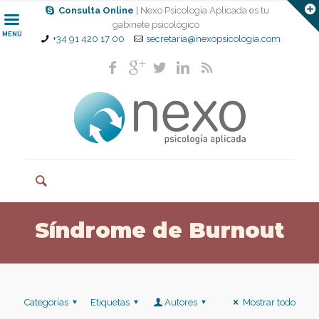
Consulta Online
| Nexo Psicología Aplicada es tu
gabinete psicológico
MENÚ
+34 91 420 17 00
secretaria@nexopsicologia.com
Síndrome de Burnout
Categorías
Etiquetas
Autores
Mostrar todo