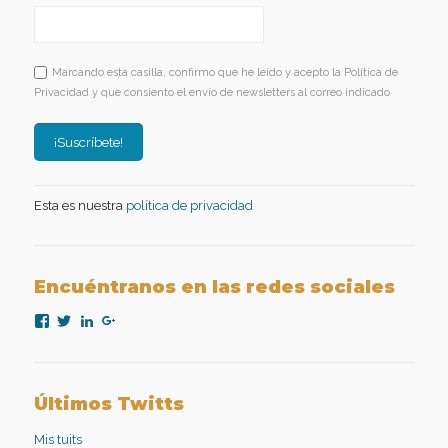
Marcando esta casilla, confirmo que he leído y acepto la Política de
Privacidad y que consiento el envío de newsletters al correo indicado
Esta es nuestra
política de privacidad
Encuéntranos en las redes sociales
Ver
Ver
Ver
Ver
perfil
perfil
perfil
perfil
de
de
de
de
nexopsicologiaaplicada
NexoPsicologia
company/nexo-
+NexoPsicologíaAplicadaMadrid
en
en
psicología-
en
Facebook
Twitter
aplicada
Google+
Últimos Twitts
en
LinkedIn
Mis tuits