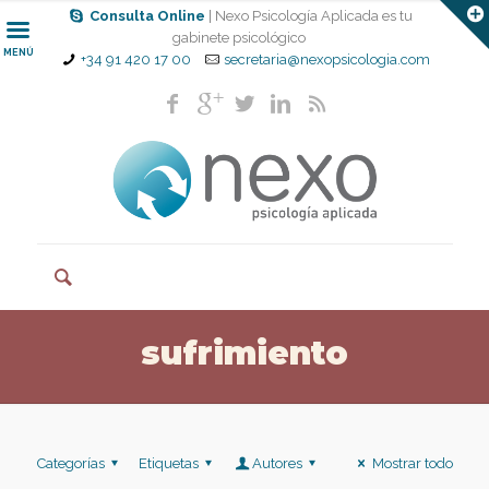
Consulta Online
| Nexo Psicología Aplicada es tu
gabinete psicológico
MENÚ
+34 91 420 17 00
secretaria@nexopsicologia.com
sufrimiento
Categorías
Etiquetas
Autores
Mostrar todo