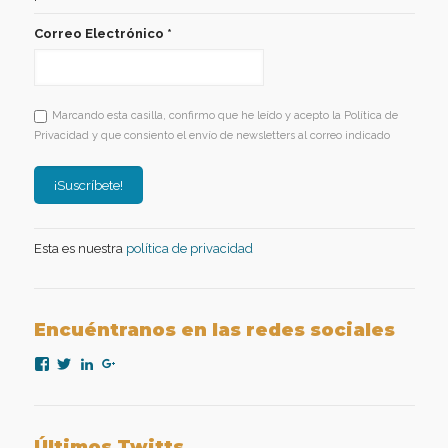
Correo Electrónico
*
Marcando esta casilla, confirmo que he leído y acepto la Política de
Privacidad y que consiento el envío de newsletters al correo indicado
Esta es nuestra
política de privacidad
Encuéntranos en las redes sociales
Ver
Ver
Ver
Ver
perfil
perfil
perfil
perfil
de
de
de
de
nexopsicologiaaplicada
NexoPsicologia
company/nexo-
+NexoPsicologíaAplicadaMadrid
en
en
psicología-
en
Facebook
Twitter
aplicada
Google+
Últimos Twitts