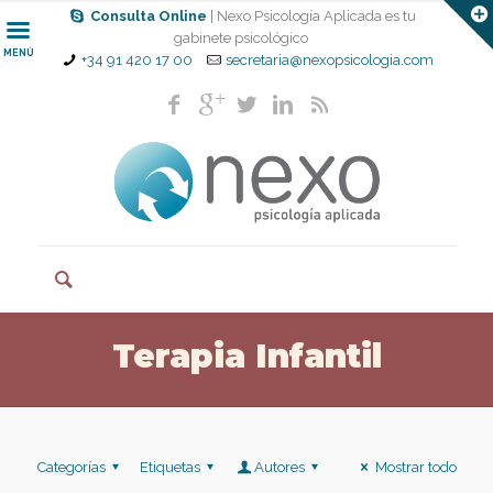
Consulta Online
| Nexo Psicología Aplicada es tu
gabinete psicológico
MENÚ
+34 91 420 17 00
secretaria@nexopsicologia.com
Terapia Infantil
Categorías
Etiquetas
Autores
Mostrar todo