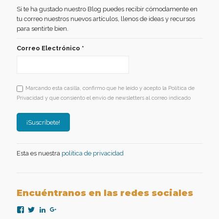
Si te ha gustado nuestro Blog puedes recibir cómodamente en
tu correo nuestros nuevos artículos, llenos de ideas y recursos
para sentirte bien.
Correo Electrónico
*
Marcando esta casilla, confirmo que he leído y acepto la Política de
Privacidad y que consiento el envío de newsletters al correo indicado
Esta es nuestra
política de privacidad
Encuéntranos en las redes sociales
Ver
Ver
Ver
Ver
perfil
perfil
perfil
perfil