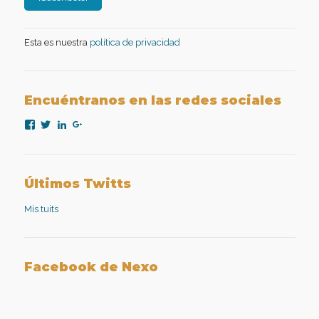
Esta es nuestra
política de privacidad
Encuéntranos en las redes sociales
Ver
Ver
Ver
Ver
perfil
perfil
perfil
perfil
de
de
de
de
nexopsicologiaaplicada
NexoPsicologia
company/nexo-
+NexoPsicologíaAplicadaMadrid
en
en
psicología-
en
Facebook
Twitter
aplicada
Google+
Últimos Twitts
en
LinkedIn
Mis tuits
Facebook de Nexo