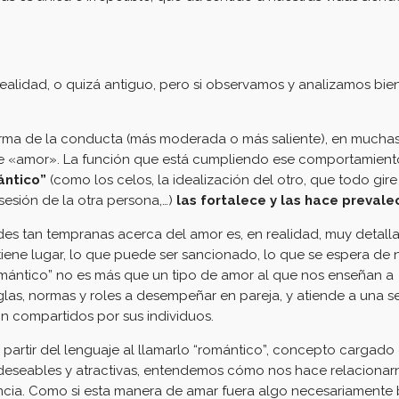
ealidad, o quizá antiguo, pero si observamos y analizamos bien
 forma de la conducta (más moderada o más saliente), en mucha
de «amor». La función que está cumpliendo ese comportamient
ántico”
(como los celos, la idealización del otro, que todo gire
sesión de la otra persona,…)
las fortalece y las hace prevale
 tan tempranas acerca del amor es, en realidad, muy detall
iene lugar, lo que puede ser sancionado, lo que se espera de 
“romántico” no es más que un tipo de amor al que nos enseñan a
las, normas y roles a desempeñar en pareja, y atiende a una se
n compartidos por sus individuos.
partir del lenguaje al llamarlo “romántico”, concepto cargado
 deseables y atractivas, entendemos cómo nos hace relaciona
ncia. Como si esta manera de amar fuera algo necesariamente 