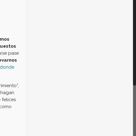
emos
puestos
arse pase
evarnos
o donde
imiento”,
s hagan
 felices
n como
o