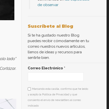
de observar
Suscríbete al Blog
Si te ha gustado nuestro Blog
puedes recibir cómodamente en tu
correo nuestros nuevos artículos,
llenos de ideas y recursos para
sentirte bien.
olo lado”
Correo Electrónico
*
 Cortázar.
Marcando esta casilla, confirmo que he leído
y acepto la Política de Privacidad y que
consiento el envío de newsletters al correo
indicado