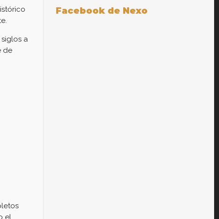
istórico
Facebook de Nexo
e.
siglos a
e de
pletos
o el