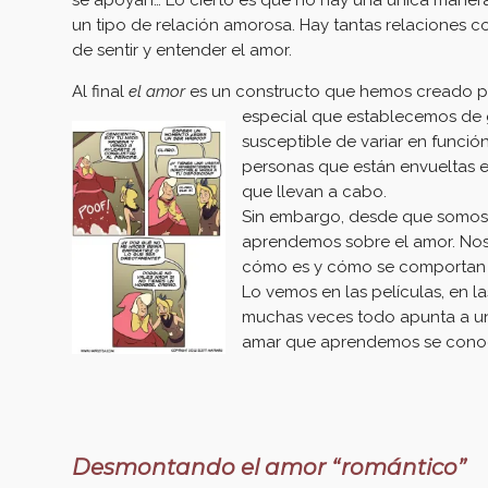
se apoyan… Lo cierto es que no hay una única manera
un tipo de relación amorosa. Hay tantas relaciones 
de sentir y entender el amor.
Al final
el amor
es un constructo que hemos creado par
especial que est
ablecemos de g
susceptible de variar en funci
personas que están envueltas en
que llevan a cabo.
Sin embargo, desde que somo
aprendemos sobre el amor. Nos 
cómo es y cómo se comportan l
Lo vemos en las películas, en la
muchas veces todo apunta a un
amar que aprendemos se con
Desmontando el amor “romántico”