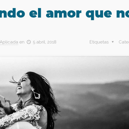
ndo el amor que n
 Aplicada
en
5 abril, 2018
Etiquetas
Cate