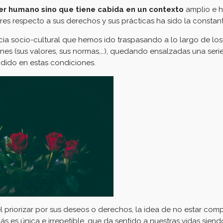
ser humano sino que tiene cabida en un contexto
amplio e h
res respecto a sus derechos y sus prácticas ha sido la constant
cia socio-cultural que hemos ido traspasando a lo largo de los 
ones (sus valores, sus normas,…), quedando ensalzadas una seri
ndido en estas condiciones.
el priorizar por sus deseos o derechos, la idea de no estar com
s es única e irrepetible, que da sentido a nuestras vidas siend