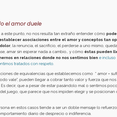
o el amor duele
 a este punto, no nos resulta tan extraño entender cómo
pod
 establecer asociaciones entre el amor y conceptos tan o
dolor
, la renuncia, el sacrificio, el perderse a uno mismo, qued
ase, amar sin esperar nada a cambio… y cómo
éstas pueden ll
ernos en relaciones donde no nos sentimos bien
e inclus
ntimos tratados con respeto.
aciones de equivalencias que establecemos como “ amor = sufr
todo vale”, pueden llegar a cobrar tanto valor y fuerza que no
. Es decir, que a pesar de estar pasándolo mal o sentirnos poco
 del juego, que parece que nos impiden elegir y se posiciona
sona en estos casos tiende a ser un doble mensaje (o refuerz
omportamiento diario de desprecio o indiferencia.