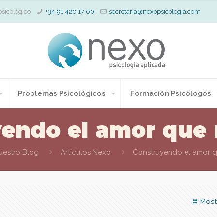
psicológico
+34 91 420 17 00
secretaria@nexopsicologia.com
Problemas Psicológicos
Formación Psicólogos
endo el amor que 
uestro Blog
Artículos Nexo
Construyendo el amor q
Most