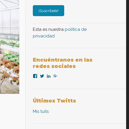
Esta es nuestra
política de
privacidad
Encuéntranos en las
redes sociales
Ver
Ver
Ver
Ver
perfil
perfil
perfil
perfil
de
de
de
de
nexopsicologiaaplicada
NexoPsicologia
company/nexo-
+NexoPsicologíaAplicadaMadrid
en
en
psicología-
en
Facebook
Twitter
aplicada
Google+
Últimos Twitts
en
LinkedIn
Mis tuits