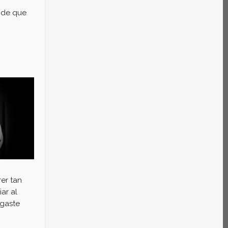
n de que
er tan
ar al
sgaste