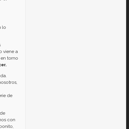
 lo
s
o viene a
 en torno
cer.
ada.
nosotros,
rie de
 de
rnos con
bonito,