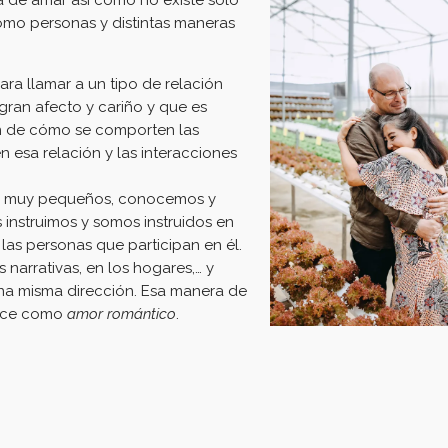
 de amar así como no existe solo
como personas y distintas maneras
a llamar a un tipo de relación
ran afecto y cariño y que es
ón de cómo se comporten las
 esa relación y las interacciones
s muy pequeños, conocemos y
instruimos y somos instruidos en
as personas que participan en él.
s narrativas, en los hogares,… y
a misma dirección. Esa manera de
oce como
amor romántico
.