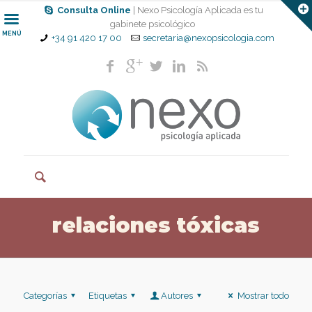
Consulta Online
| Nexo Psicología Aplicada es tu
gabinete psicológico
MENÚ
+34 91 420 17 00
secretaria@nexopsicologia.com
relaciones tóxicas
Categorías
Etiquetas
Autores
Mostrar todo