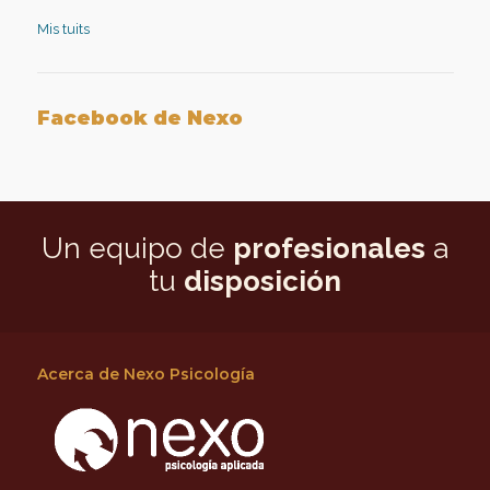
en
LinkedIn
Mis tuits
Facebook de Nexo
Un equipo de
profesionales
a
tu
disposición
Acerca de Nexo Psicología