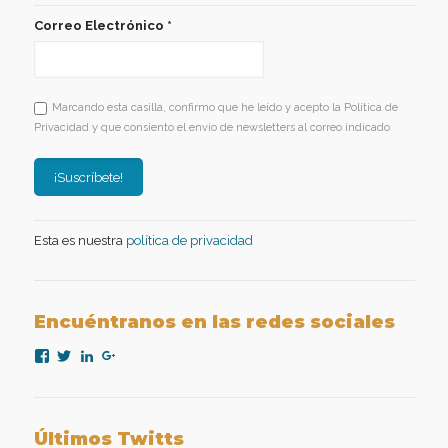
Correo Electrónico
*
Marcando esta casilla, confirmo que he leído y acepto la Política de
Privacidad y que consiento el envío de newsletters al correo indicado
Esta es nuestra
política de privacidad
Encuéntranos en las redes sociales
Ver
Ver
Ver
Ver
perfil
perfil
perfil
perfil
de
de
de
de
nexopsicologiaaplicada
NexoPsicologia
company/nexo-
+NexoPsicologíaAplicadaMadrid
en
en
psicología-
en
Facebook
Twitter
aplicada
Google+
Últimos Twitts