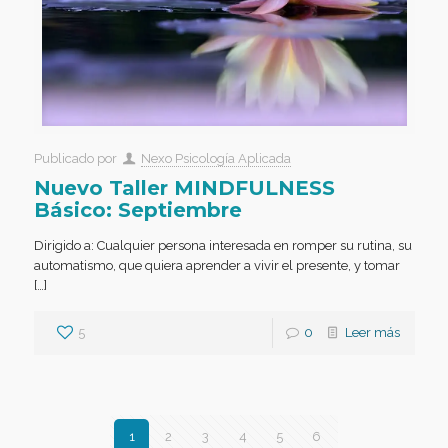
Publicado por
Nexo Psicología Aplicada
Nuevo Taller MINDFULNESS
Básico: Septiembre
Dirigido a: Cualquier persona interesada en romper su rutina, su
automatismo, que quiera aprender a vivir el presente, y tomar
[…]
5
0
Leer más
1
2
3
4
5
6