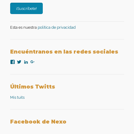
Esta es nuestra
política de privacidad
Encuéntranos en las redes sociales
Ver
Ver
Ver
Ver
perfil
perfil
perfil
perfil
de
de
de
de
nexopsicologiaaplicada
NexoPsicologia
company/nexo-
+NexoPsicologíaAplicadaMadrid
en
en
psicología-
en
Facebook
Twitter
aplicada
Google+
Últimos Twitts
en
LinkedIn
Mis tuits
Facebook de Nexo