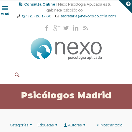
Consulta Online
| Nexo Psicología Aplicada es tu
gabinete psicológico
MENÚ
+34 91 420 17 00
secretaria@nexopsicologia.com
Psicólogos Madrid
Categorías
Etiquetas
Autores
Mostrar todo