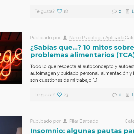
Te gusta?
18
0
Publicado por
Nexo Psicología Aplicada
Cat
¿Sabías que…? 10 mitos sobre
problemas alimentarios (TCA
Todo lo que respecta al autoconcepto y autoest
autoimagen y cuidado personal, alimentación y 
son cuestiones de mi trabajo […]
Te gusta?
23
0
Publicado por
Pilar Barbado
Cat
Insomnio: algunas pautas pa