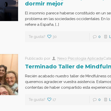
dormir mejor
El insomnio parece haberse constituido en un se
problema en las sociedades occidentales. En lo
refiere a España, […]
Te gusta?
30
0
Publicado por
Nexo Psicología Aplicada
Cat
Terminado Taller de Mindful
Recién acabado nuestro taller de Mindfulness o
queremos agradecer vuestra asistencia. Estamo
contentas de haber compartido esta experiencia
Te gusta?
17
0