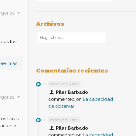
egorías
Archivos
Archivos
odos los
Leer más
Comentarios recientes
28 octubre, 2022
Pilar Barbado
egorías
commented on
La capacidad
de observar
los seres
28 octubre, 2022
uaciones
Pilar Barbado
commented on
La capacidad