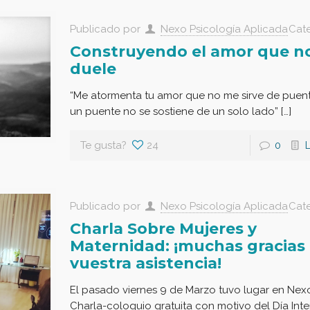
Publicado por
Nexo Psicología Aplicada
Cat
Construyendo el amor que n
duele
“Me atormenta tu amor que no me sirve de puen
un puente no se sostiene de un solo lado” […]
Te gusta?
24
0
Publicado por
Nexo Psicología Aplicada
Cat
Charla Sobre Mujeres y
Maternidad: ¡muchas gracias
vuestra asistencia!
El pasado viernes 9 de Marzo tuvo lugar en Nex
Charla-coloquio gratuita con motivo del Día Int