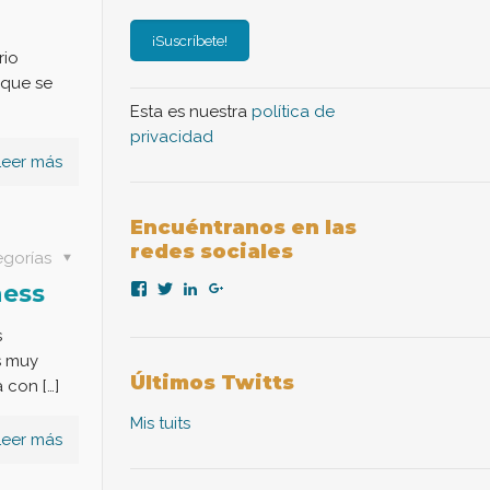
rio
 que se
Esta es nuestra
política de
privacidad
Leer más
Encuéntranos en las
redes sociales
egorías
Ver
Ver
Ver
Ver
ness
perfil
perfil
perfil
perfil
de
de
de
de
s
nexopsicologiaaplicada
NexoPsicologia
company/nexo-
+NexoPsicologíaAplicadaMadrid
en
en
psicología-
en
s muy
Facebook
Twitter
aplicada
Google+
Últimos Twitts
 con […]
en
LinkedIn
Mis tuits
Leer más