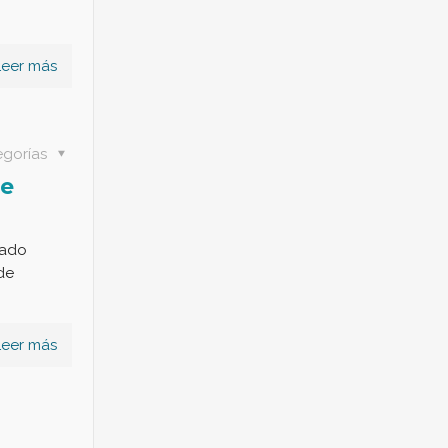
Leer más
egorías
de
bado
 de
Leer más