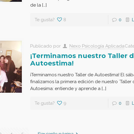
de la […]
Te gusta?
8
0
Publicado por
Nexo Psicología Aplicada
Cat
¡Terminamos nuestro Taller 
Autoestima!
¡Terminamos nuestro Taller de Autoestima! El sá
finalizamos la primera edición de nuestro `Taller
Autoesima: entiende y aprende a […]
Te gusta?
9
0
3
4
5
Siguiente página