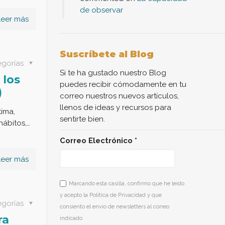
de observar
Leer más
Suscríbete al Blog
egorías
Si te ha gustado nuestro Blog
 los
puedes recibir cómodamente en tu
)
correo nuestros nuevos artículos,
llenos de ideas y recursos para
ima,
sentirte bien.
hábitos,…
Correo Electrónico
*
Leer más
Marcando esta casilla, confirmo que he leído
y acepto la Política de Privacidad y que
egorías
consiento el envío de newsletters al correo
ra
indicado