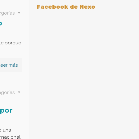
Facebook de Nexo
egorías
o
te porque
Leer más
egorías
 por
o una
ernacional