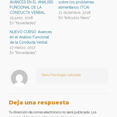
AVANCES EN EL ANÁLISIS
sobre los problemas
ventana
ventana
ventana
ventana
(Se
nueva)
nueva)
nueva)
nueva)
abre
FUNCIONAL DE LA
alimentarios (TCA)
en
una
CONDUCTA VERBAL.
21 diciembre, 2018
ventana
25 junio, 2018
En "Artículos Nexo"
nueva)
En "Novedades"
NUEVO CURSO: Avances
en el Análisis Funcional
de la Conducta Verbal
27 marzo, 2017
En "Novedades"
Nexo Psicología Aplicada
Deja una respuesta
Tu dirección de correo electrónico no será publicada.
Los