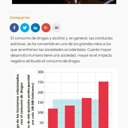
Comparte:
Haz
Haz
Haz
Haz
Hac
clic
clic
clic
clic
clic
para
para
para
para
para
compartir
compartir
compartir
compartir
enviar
El consumo de drogas y alcohol y, en general, las conductas
en
en
en
en
por
Facebook
Twitter
LinkedIn
Google+
correo
adictivas, se ha convertido en uno de los grandes retos a los
(Se
(Se
(Se
(Se
electrónico
que se enfrenan las sociedades occidentales. Cuanto mayor
abre
abre
abre
abre
a
en
en
en
en
un
desarrollo humano tiene una sociedad, mayor es el impacto
una
una
una
una
amigo
ventana
ventana
ventana
ventana
(Se
negativo atribuido el consumo de drogas.
nueva)
nueva)
nueva)
nueva)
abre
en
una
ventana
nueva)