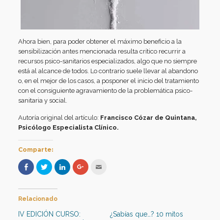
Ahora bien, para poder obtener el máximo beneficio a la
sensibilización antes mencionada resulta crítico recurrir a
recursos psico-sanitarios especializados, algo que no siempre
está al alcance de todos. Lo contrario suele llevar al abandono
o, en el mejor de los casos, a posponer el inicio del tratamiento
con el consiguiente agravamiento de la problemática psico-
sanitaria y social.
Autoría original del artículo:
Francisco Cózar de Quintana,
Psicólogo Especialista Clínico.
Comparte:
Haz
Haz
Haz
Haz
Hac
clic
clic
clic
clic
clic
para
para
para
para
para
compartir
compartir
compartir
compartir
enviar
en
en
en
en
por
Facebook
Twitter
LinkedIn
Google+
correo
Relacionado
(Se
(Se
(Se
(Se
electrónico
abre
abre
abre
abre
a
en
en
en
en
un
IV EDICIÓN CURSO:
¿Sabías que…? 10 mitos
una
una
una
una
amigo