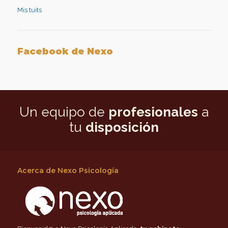
LinkedIn
Mis tuits
Facebook de Nexo
Un equipo de
profesionales
a
tu
disposición
Acerca de Nexo Psicología