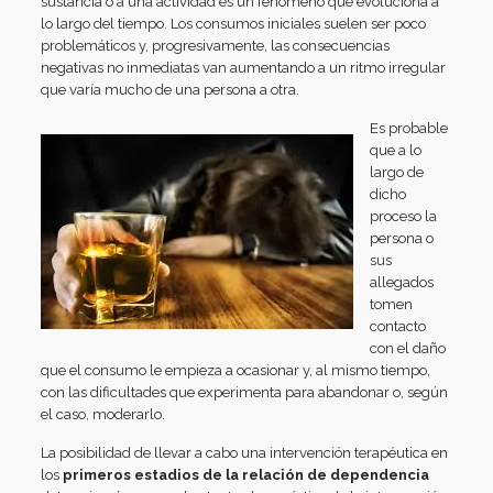
sustancia o a una actividad es un fenómeno que evoluciona a
lo largo del tiempo. Los consumos iniciales suelen ser poco
problemáticos y, progresivamente, las consecuencias
negativas no inmediatas van aumentando a un ritmo irregular
que varía mucho de una persona a otra.
Es probable
que a lo
largo de
dicho
proceso la
persona o
sus
allegados
tomen
contacto
con el daño
que el consumo le empieza a ocasionar y, al mismo tiempo,
con las dificultades que experimenta para abandonar o, según
el caso, moderarlo.
La posibilidad de llevar a cabo una intervención terapéutica en
los
primeros estadios de la relación de dependencia