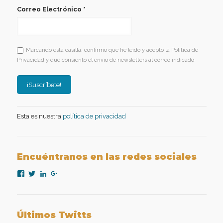
Correo Electrónico
*
Marcando esta casilla, confirmo que he leído y acepto la Política de
Privacidad y que consiento el envío de newsletters al correo indicado
Esta es nuestra
política de privacidad
Encuéntranos en las redes sociales
Ver
Ver
Ver
Ver
perfil
perfil
perfil
perfil
de
de
de
de
nexopsicologiaaplicada
NexoPsicologia
company/nexo-
+NexoPsicologíaAplicadaMadrid
en
en
psicología-
en
Facebook
Twitter
aplicada
Google+
Últimos Twitts
en