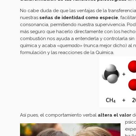
en
una
ventana
No cabe duda de que las ventajas de la transferencia
nueva)
nuestras
señas de identidad como especie
, facili
consonancia, permitiendo nuestra supervivencia. Pod
más seguro que hacerlo directamente con los hechos.
combustión nos ayuda a entenderla y controlarla sin
química y acaba «
quemado»
(nunca mejor dicho) al n
formulación y las reacciones de la Química.
Así pues, el comportamiento verbal
altera el valor
de
psic
expe