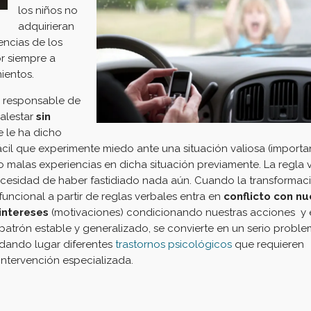
los niños no
adquirieran
encias de los
r siempre a
ientos.
s responsable de
alestar
sin
e le ha dicho
cil que experimente miedo ante una situación valiosa (importa
do malas experiencias en dicha situación previamente. La regla 
necesidad de haber fastidiado nada aún.
Cuando la transformac
funcional a partir de reglas verbales entra en
conflicto con nu
intereses
(motivaciones) condicionando nuestras acciones y 
patrón estable y generalizado, se convierte en un serio proble
dando lugar diferentes
trastornos psicológicos
que requieren
intervención especializada.