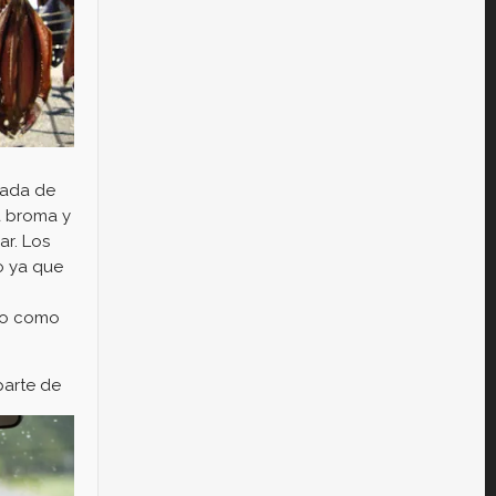
ñada de
a broma y
ar. Los
o ya que
ado como
part
e de