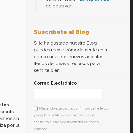
de observar
Suscríbete al Blog
Si te ha gustado nuestro Blog
puedes recibir cómodamente en tu
correo nuestros nuevos artículos,
llenos de ideas y recursos para
sentirte bien.
Correo Electrónico
*
 los
Marcando esta casilla, confirmo que he leído
perante
y acepto la Política de Privacidad y que
vimos sin
consiento el envío de newsletters al correo
za por la
indicado