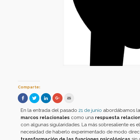
Comparte:
Haz
Haz
Haz
Haz
Hac
clic
clic
clic
clic
clic
para
para
para
para
para
compartir
compartir
compartir
compartir
enviar
En la entrada del pasado
21 de junio
abordábamos la n
en
en
en
en
por
Facebook
Twitter
LinkedIn
Google+
correo
marcos relacionales
como una
respuesta relacion
(Se
(Se
(Se
(Se
electrónico
abre
abre
abre
abre
a
con algunas sigularidades. La más sobresaliente es e
en
en
en
en
un
una
una
una
una
amigo
necesidad de haberlo experimentado de modo directo
ventana
ventana
ventana
ventana
(Se
nueva)
nueva)
nueva)
nueva)
abre
transformación de las funciones
psicológicas
sin 