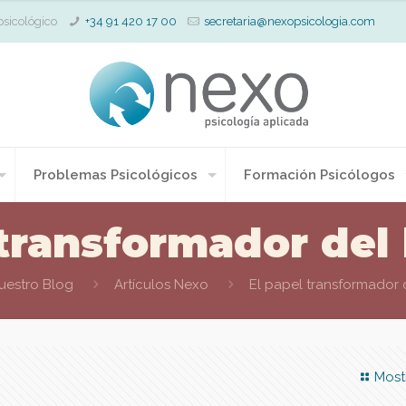
psicológico
+34 91 420 17 00
secretaria@nexopsicologia.com
Problemas Psicológicos
Formación Psicólogos
 transformador del
uestro Blog
Artículos Nexo
El papel transformador 
Most