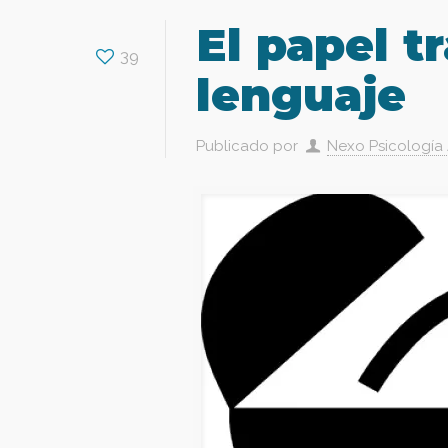
El papel t
39
lenguaje
Publicado por
Nexo Psicología