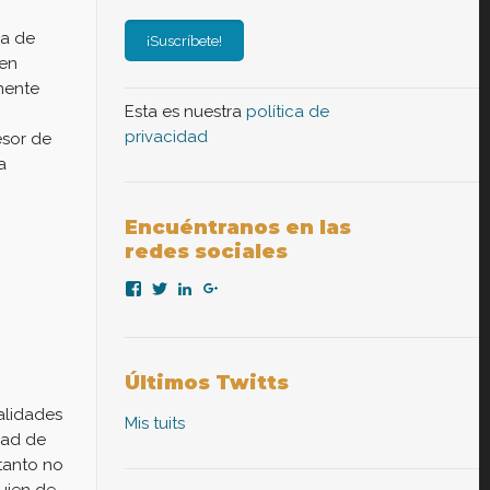
na de
 en
mente
Esta es nuestra
política de
privacidad
esor de
a
Encuéntranos en las
redes sociales
Ver
Ver
Ver
Ver
perfil
perfil
perfil
perfil
de
de
de
de
nexopsicologiaaplicada
NexoPsicologia
company/nexo-
+NexoPsicologíaAplicadaMadrid
en
en
psicología-
en
Facebook
Twitter
aplicada
Google+
Últimos Twitts
en
LinkedIn
alidades
Mis tuits
dad de
tanto no