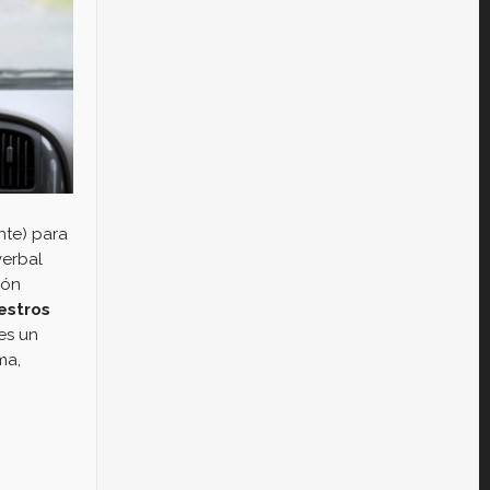
nte) para
verbal
ión
estros
es un
ma,