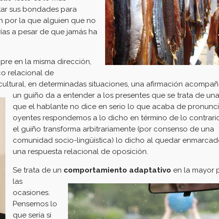
tar sus bondades para
ón por la que alguien que no
ías a pesar de que jamás ha
mpre en la misma dirección,
co relacional de
cultural, en determinadas situaciones, u
na afirmación acompa
un guiño da a entender a los presentes que se trata de un
que el hablante no dice en serio lo que acaba de pronunci
oyentes respondemos a lo dicho en término de lo contrari
el guiño transforma arbitrariamente (por consenso de una
comunidad socio-lingüística) lo dicho al quedar enmarc
una respuesta relacional de oposición.
Se trata de un
comportamiento adaptativo
en la mayor 
las
ocasiones.
Pensemos lo
que sería si