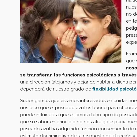
ha l
nues
no d
en t
peli
prese
exper
Es i
que 
noso
se transfieran las funciones psicológicas a travé
una dirección (alejarnos y dejar de hablar a dicha pe
dependerá de nuestro grado de
flexibilidad psicol
Supongamos que estamos interesados en cuidar nuest
nos dice que el pescado azul es bueno para el co
ra
puede influir para que elijamos dicho tipo de pescado
que su sabor en principio no nos atraiga especialme
pescado azul ha adquirido función consecuente de 
estímulo discriminativo de la respuesta de elección y 