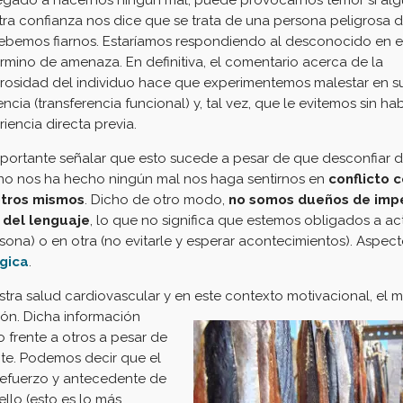
legado a hacernos ningún mal, puede provocarnos temor si alg
tra confianza nos dice que se trata de una persona peligrosa d
ebemos fiarnos. Estaríamos respondiendo al desconocido en e
érmino de amenaza. En definitiva, el comentario acerca de la
grosidad del individuo hace que experimentemos malestar en s
ncia (transferencia funcional) y, tal vez, que le evitemos sin ha
iencia directa previa.
mportante señalar que esto sucede a pesar de que desconfiar d
no nos ha hecho ningún mal nos haga sentirnos en
conflicto 
tros mismos
. Dicho de otro modo,
no somos dueños de imp
s del lenguaje
, lo que no significa que estemos obligados a ac
rsona) o en otra (no evitarle y esperar acontecimientos). Aspec
ógica
.
ra salud cardiovascular y en este contexto motivacional, el 
zón. Dicha información
 frente a otros a pesar de
nte. Podemos decir que el
refuerzo y antecedente de
ello (esto es lo más