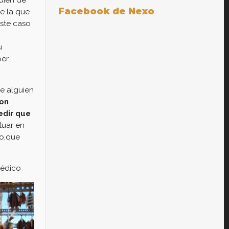
uien de
Facebook de Nexo
e la que
ste caso
u
ber
e alguien
con
edir que
tuar en
to,que
médico