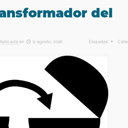
ransformador del
 Aplicada
en
9 agosto, 2016
Etiquetas
Cate