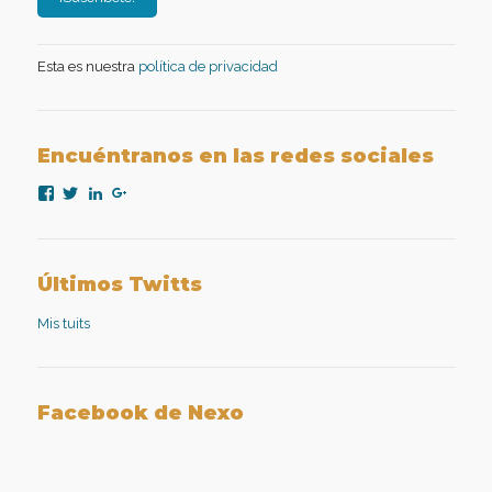
Esta es nuestra
política de privacidad
Encuéntranos en las redes sociales
Ver
Ver
Ver
Ver
perfil
perfil
perfil
perfil
de
de
de
de
nexopsicologiaaplicada
NexoPsicologia
company/nexo-
+NexoPsicologíaAplicadaMadrid
en
en
psicología-
en
Facebook
Twitter
aplicada
Google+
Últimos Twitts
en
LinkedIn
Mis tuits
Facebook de Nexo