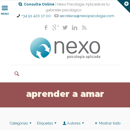
Consulta Online
| Nexo Psicología Aplicada es tu
gabinete psicológico
MENÚ
+34 91 420 17 00
secretaria@nexopsicologia.com
aprender a amar
Categorías
Etiquetas
Autores
Mostrar todo