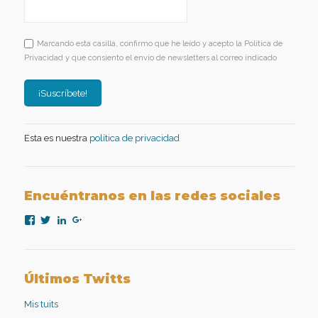
Marcando esta casilla, confirmo que he leído y acepto la Política de
Privacidad y que consiento el envío de newsletters al correo indicado
Esta es nuestra
política de privacidad
Encuéntranos en las redes sociales
Ver
Ver
Ver
Ver
perfil
perfil
perfil
perfil
de
de
de
de
nexopsicologiaaplicada
NexoPsicologia
company/nexo-
+NexoPsicologíaAplicadaMadrid
en
en
psicología-
en
Facebook
Twitter
aplicada
Google+
Últimos Twitts
en
LinkedIn
Mis tuits