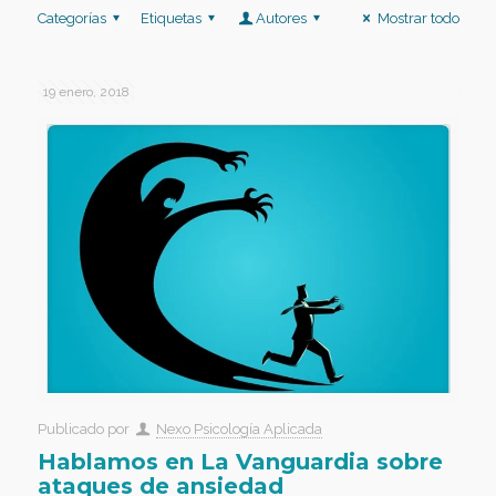
Categorías
Etiquetas
Autores
Mostrar todo
19 enero, 2018
Publicado por
Nexo Psicología Aplicada
Hablamos en La Vanguardia sobre
ataques de ansiedad