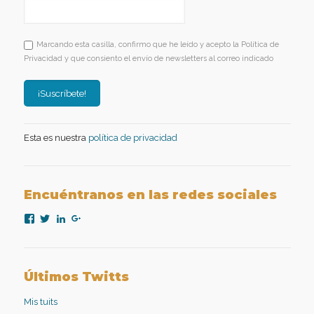
Marcando esta casilla, confirmo que he leído y acepto la Política de
Privacidad y que consiento el envío de newsletters al correo indicado
Esta es nuestra
política de privacidad
Encuéntranos en las redes sociales
Ver
Ver
Ver
Ver
perfil
perfil
perfil
perfil
de
de
de
de
nexopsicologiaaplicada
NexoPsicologia
company/nexo-
+NexoPsicologíaAplicadaMadrid
en
en
psicología-
en
Facebook
Twitter
aplicada
Google+
Últimos Twitts
en
LinkedIn
Mis tuits