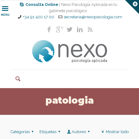
Consulta Online
| Nexo Psicología Aplicada es tu
gabinete psicológico
MENÚ
+34 91 420 17 00
secretaria@nexopsicologia.com
patologia
Categorías
Etiquetas
Autores
Mostrar todo