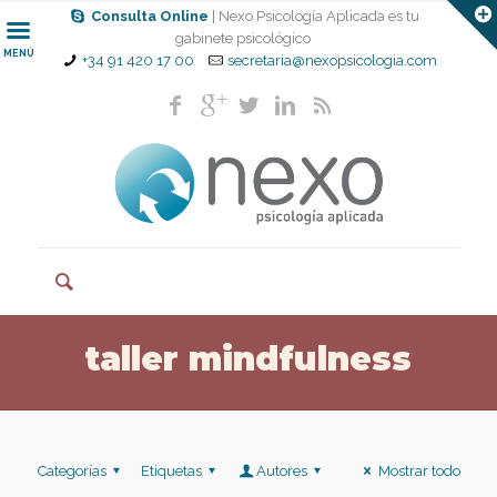
Consulta Online
| Nexo Psicología Aplicada es tu
gabinete psicológico
MENÚ
+34 91 420 17 00
secretaria@nexopsicologia.com
taller mindfulness
Categorías
Etiquetas
Autores
Mostrar todo