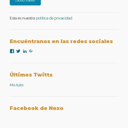
Esta es nuestra
política de privacidad
Encuéntranos en las redes sociales
Ver
Ver
Ver
Ver
perfil
perfil
perfil
perfil
de
de
de
de
nexopsicologiaaplicada
NexoPsicologia
company/nexo-
+NexoPsicologíaAplicadaMadrid
en
en
psicología-
en
Facebook
Twitter
aplicada
Google+
Últimos Twitts
en
LinkedIn
Mis tuits
Facebook de Nexo