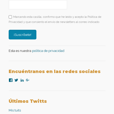
Marcando esta casilla, confirmo que he leído y acepto la Política de
Privacidad y que consiento el envío de newsletters al correo indicado
Esta es nuestra
política de privacidad
Encuéntranos en las redes sociales
Ver
Ver
Ver
Ver
perfil
perfil
perfil
perfil
de
de
de
de
nexopsicologiaaplicada
NexoPsicologia
company/nexo-
+NexoPsicologíaAplicadaMadrid
en
en
psicología-
en
Facebook
Twitter
aplicada
Google+
Últimos Twitts
en
LinkedIn
Mis tuits