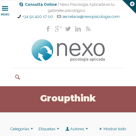
Consulta Online
| Nexo Psicología Aplicada es tu
gabinete psicológico
MENÚ
+34 91 420 17 00
secretaria@nexopsicologia.com
Groupthink
Categorías
Etiquetas
Autores
Mostrar todo