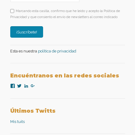
Marcando esta casilla, confirmo que he leído y acepto la Política de
Privacidad y que consiento el envío de newsletters al correo indicado
Esta es nuestra
política de privacidad
Encuéntranos en las redes sociales
Ver
Ver
Ver
Ver
perfil
perfil
perfil
perfil
de
de
de
de
nexopsicologiaaplicada
NexoPsicologia
company/nexo-
+NexoPsicologíaAplicadaMadrid
en
en
psicología-
en
Facebook
Twitter
aplicada
Google+
Últimos Twitts
en
LinkedIn
Mis tuits