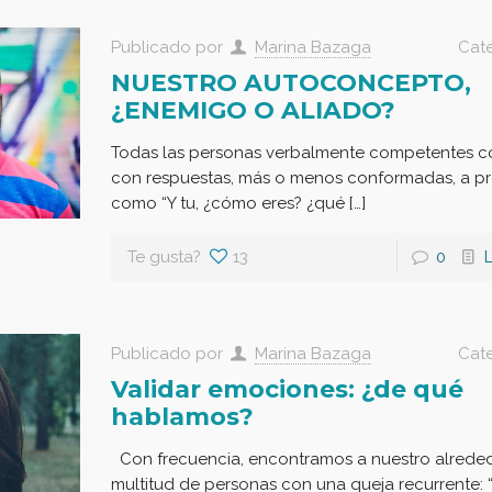
Publicado por
Marina Bazaga
Cat
NUESTRO AUTOCONCEPTO,
¿ENEMIGO O ALIADO?
Todas las personas verbalmente competentes 
con respuestas, más o menos conformadas, a p
como “Y tu, ¿cómo eres? ¿qué […]
Te gusta?
13
0
Publicado por
Marina Bazaga
Cat
Validar emociones: ¿de qué
hablamos?
Con frecuencia, encontramos a nuestro alrede
multitud de personas con una queja recurrente: 