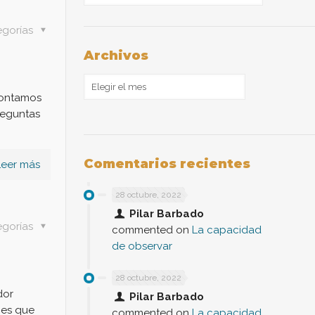
egorías
Archivos
Archivos
contamos
reguntas
Comentarios recientes
Leer más
28 octubre, 2022
Pilar Barbado
egorías
commented on
La capacidad
de observar
28 octubre, 2022
dor
Pilar Barbado
“es que
commented on
La capacidad