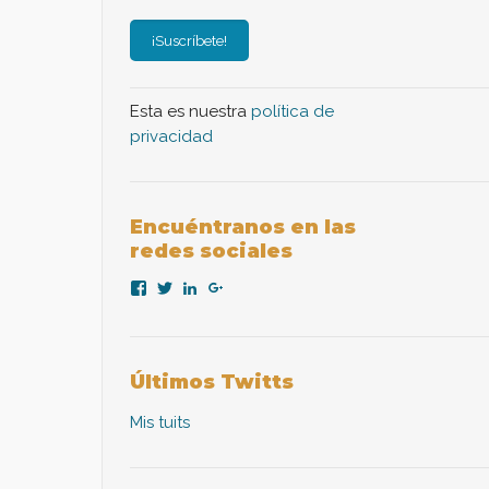
Esta es nuestra
política de
privacidad
Encuéntranos en las
redes sociales
Ver
Ver
Ver
Ver
perfil
perfil
perfil
perfil
de
de
de
de
nexopsicologiaaplicada
NexoPsicologia
company/nexo-
+NexoPsicologíaAplicadaMadrid
en
en
psicología-
en
Facebook
Twitter
aplicada
Google+
Últimos Twitts
en
LinkedIn
Mis tuits