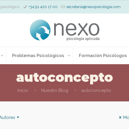
 psicológico
+34 91 420 17 00
secretaria@nexopsicologia.com
Problemas Psicológicos
Formación Psicólogos
autoconcepto
Inicio
Nuestro Blog
autoconcepto
Autores
Mo