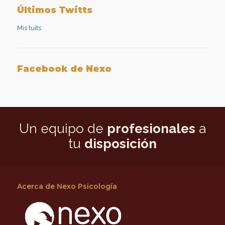
en
en
psicología-
en
Facebook
Twitter
aplicada
Google+
Últimos Twitts
en
LinkedIn
Mis tuits
Facebook de Nexo
Un equipo de
profesionales
a
tu
disposición
Acerca de Nexo Psicología