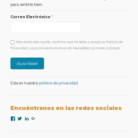
para sentirte bien.
Correo Electrónico
*
Marcando esta casilla, confirmo que he leído y acepto la Política de
Privacidad y que consiento el envío de newsletters al correo indicado
Esta es nuestra
política de privacidad
Encuéntranos en las redes sociales
Ver
Ver
Ver
Ver
perfil
perfil
perfil
perfil
de
de
de
de
nexopsicologiaaplicada
NexoPsicologia
company/nexo-
+NexoPsicologíaAplicadaMadrid