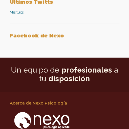
Facebook
Twitter
aplicada
Google+
Últimos Twitts
en
LinkedIn
Mis tuits
Facebook de Nexo
Un equipo de
profesionales
a
tu
disposición
Acerca de Nexo Psicología