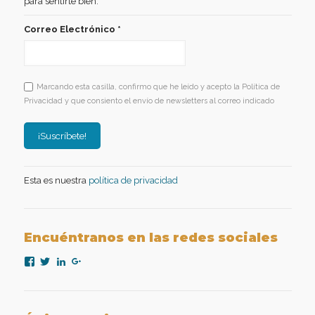
para sentirte bien.
Correo Electrónico
*
Marcando esta casilla, confirmo que he leído y acepto la Política de
Privacidad y que consiento el envío de newsletters al correo indicado
Esta es nuestra
política de privacidad
Encuéntranos en las redes sociales
Ver
Ver
Ver
Ver
perfil
perfil
perfil
perfil
de
de
de
de
nexopsicologiaaplicada
NexoPsicologia
company/nexo-
+NexoPsicologíaAplicadaMadrid
en
en
psicología-
en