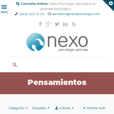
Consulta Online
| Nexo Psicología Aplicada es tu
gabinete psicológico
MENÚ
+34 91 420 17 00
secretaria@nexopsicologia.com
Pensamientos
Categorías
Etiquetas
Autores
Mostrar todo