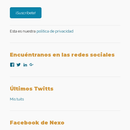
Esta es nuestra
política de privacidad
Encuéntranos en las redes sociales
Ver
Ver
Ver
Ver
perfil
perfil
perfil
perfil
de
de
de
de
nexopsicologiaaplicada
NexoPsicologia
company/nexo-
+NexoPsicologíaAplicadaMadrid
en
en
psicología-
en
Facebook
Twitter
aplicada
Google+
Últimos Twitts
en
LinkedIn
Mis tuits
Facebook de Nexo