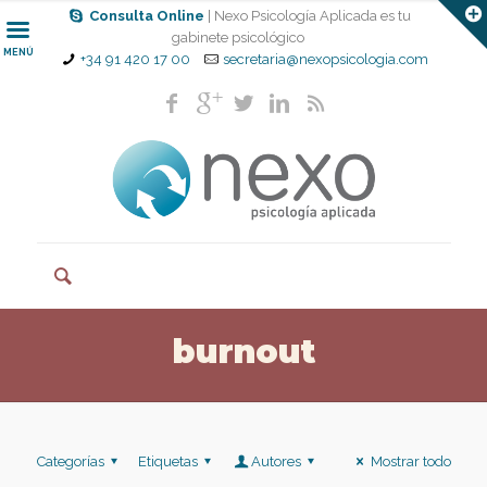
Consulta Online
| Nexo Psicología Aplicada es tu
gabinete psicológico
MENÚ
+34 91 420 17 00
secretaria@nexopsicologia.com
burnout
Categorías
Etiquetas
Autores
Mostrar todo