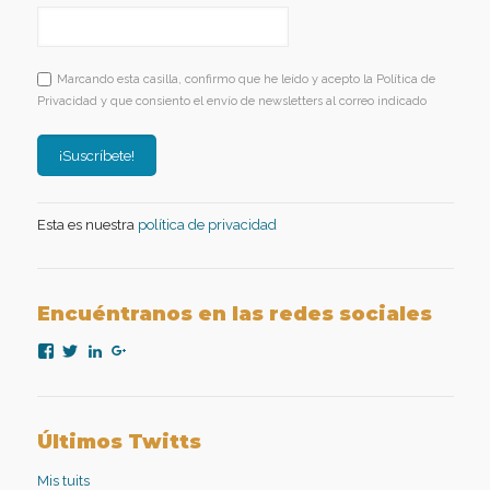
Marcando esta casilla, confirmo que he leído y acepto la Política de
Privacidad y que consiento el envío de newsletters al correo indicado
Esta es nuestra
política de privacidad
Encuéntranos en las redes sociales
Ver
Ver
Ver
Ver
perfil
perfil
perfil
perfil
de
de
de
de
nexopsicologiaaplicada
NexoPsicologia
company/nexo-
+NexoPsicologíaAplicadaMadrid
en
en
psicología-
en
Facebook
Twitter
aplicada
Google+
Últimos Twitts
en
LinkedIn
Mis tuits