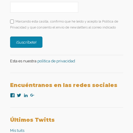
Marcando esta casilla, confirmo que he leído y acepto la Política de
Privacidad y que consiento el envío de newsletters al correo indicado
Esta es nuestra
política de privacidad
Encuéntranos en las redes sociales
Ver
Ver
Ver
Ver
perfil
perfil
perfil
perfil
de
de
de
de
nexopsicologiaaplicada
NexoPsicologia
company/nexo-
+NexoPsicologíaAplicadaMadrid
en
en
psicología-
en
Facebook
Twitter
aplicada
Google+
Últimos Twitts
en
LinkedIn
Mis tuits