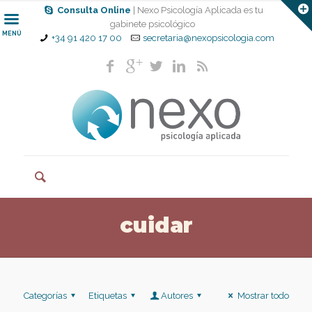
Consulta Online
| Nexo Psicología Aplicada es tu
gabinete psicológico
MENÚ
+34 91 420 17 00
secretaria@nexopsicologia.com
cuidar
Categorías
Etiquetas
Autores
Mostrar todo