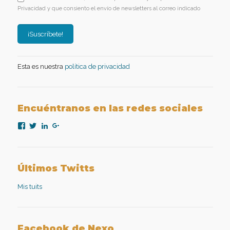
Privacidad y que consiento el envío de newsletters al correo indicado
Esta es nuestra
política de privacidad
Encuéntranos en las redes sociales
Ver
Ver
Ver
Ver
perfil
perfil
perfil
perfil
de
de
de
de
nexopsicologiaaplicada
NexoPsicologia
company/nexo-
+NexoPsicologíaAplicadaMadrid
en
en
psicología-
en
Facebook
Twitter
aplicada
Google+
Últimos Twitts
en
LinkedIn
Mis tuits
Facebook de Nexo