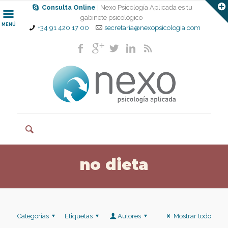
Consulta Online
| Nexo Psicología Aplicada es tu
gabinete psicológico
MENÚ
+34 91 420 17 00
secretaria@nexopsicologia.com
no dieta
Categorías
Etiquetas
Autores
Mostrar todo